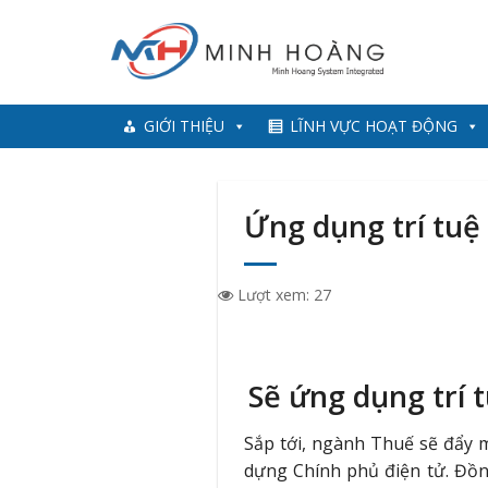
Skip
to
content
GIỚI THIỆU
LĨNH VỰC HOẠT ĐỘNG
Ứng dụng trí tuệ 
Lượt xem:
27
Sẽ ứng dụng trí 
Sắp tới, ngành Thuế sẽ đẩy 
dựng Chính phủ điện tử. Đồng