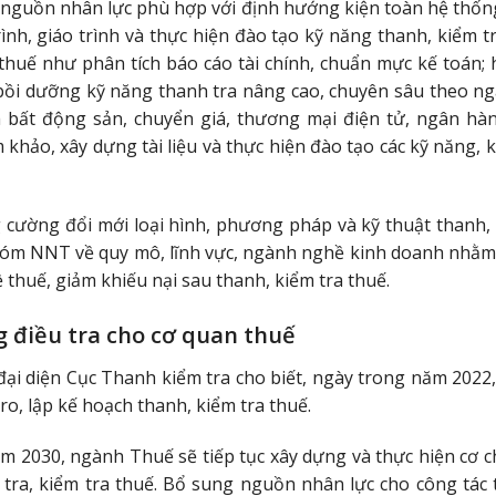
i nguồn nhân lực phù hợp với định hướng kiện toàn hệ thống
ình, giáo trình và thực hiện đào tạo kỹ năng thanh, kiểm tr
 thuế như phân tích báo cáo tài chính, chuẩn mực kế toán; 
bồi dưỡng kỹ năng thanh tra nâng cao, chuyên sâu theo ng
 bất động sản, chuyển giá, thương mại điện tử, ngân hàng
 khảo, xây dựng tài liệu và thực hiện đào tạo các kỹ năng, 
 cường đổi mới loại hình, phương pháp và kỹ thuật thanh, 
óm NNT về quy mô, lĩnh vực, ngành nghề kinh doanh nhằm 
ề thuế, giảm khiếu nại sau thanh, kiểm tra thuế.
g điều tra cho cơ quan thuế
, đại diện Cục Thanh kiểm tra cho biết, ngày trong năm 202
 ro, lập kế hoạch thanh, kiểm tra thuế.
 2030, ngành Thuế sẽ tiếp tục xây dựng và thực hiện cơ chế
tra, kiểm tra thuế. Bổ sung nguồn nhân lực cho công tác 