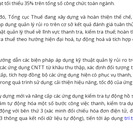
đạt tối thiểu 35% trên tổng số công chức toàn ngành.
đó, Tổng cục Thuế đang xây dựng và hoàn thiện thể chế, 
p dụng quản lý rủi ro trên cơ sở kết quả đánh giá tuân thủ
 quản lý thuế về lĩnh vực thanh tra, kiểm tra thuế; hoàn 
tra thuế theo hướng hiện đại hoá, tự động hoá và tích hợp 
ớng dẫn các biện pháp áp dụng kỹ thuật quản lý rủi ro tr
 các ứng dụng CNTT từ khâu thu thập, xác định đối tượng 
cấp, tích hợp đồng bộ các ứng dụng hiện có phục vụ thanh,
trong quá trình sử dụng; cải thiện hiệu năng, tốc độ của ứng
ây dựng mới và nâng cấp các ứng dụng kiểm tra tự động hồ s
m tự động hóa một số bước công việc thanh, kiểm tra dự
 động với bên thứ 3 (xác minh đối chiếu hóa đơn điện tử, 
 3 thông qua kết nối dữ liệu tự động), tiến tới áp dụng
trí 