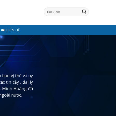
LIÊN HỆ
 bảo vị thế và uy
 tin cậy , đại lý
o,… Minh Hoàng đã
ngoài nước.