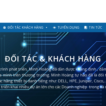
ĐỐI TÁC KHÁCH HÀNG
TUYỂN DỤNG
TIN TỨC
ĐỐI TÁC & KHÁCH HÀNG
rình phát triển, Minh Hoàng đã dần được khẳng định , đảm
a mình trên thương trường. Minh Hoàng tự hào đã là đối tác
c hãng thiết bị danh tiếng như: DELL, HPE, Juniper, Cisc
, triển khai nhiều dự án lớn cho các Doanh nghiệp trong và 