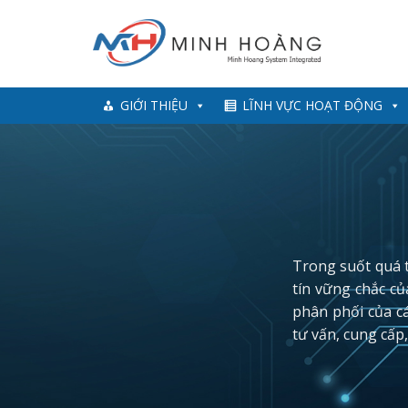
Skip
to
content
GIỚI THIỆU
LĨNH VỰC HOẠT ĐỘNG
Trong suốt quá t
tín vững chắc củ
phân phối của cá
tư vấn, cung cấp