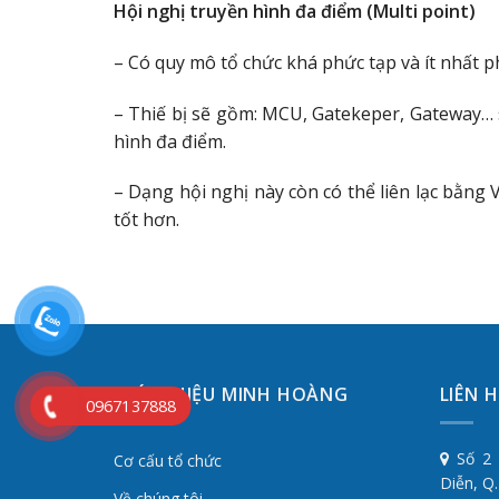
Hội nghị truyền hình đa điểm (Multi point)
– Có quy mô tổ chức khá phức tạp và ít nhất p
– Thiế bị sẽ gồm: MCU, Gatekeper, Gateway… s
hình đa điểm.
– Dạng hội nghị này còn có thể liên lạc bằng V
tốt hơn.
GIỚI THIỆU MINH HOÀNG
LIÊN 
0967137888
Số 2 
Cơ cấu tổ chức
Diễn, Q
Về chúng tôi