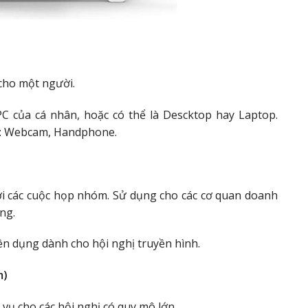
cho một người.
PC của cá nhân, hoặc có thể là Descktop hay Laptop.
ư: Webcam, Handphone.
ới các cuộc họp nhóm. Sử dụng cho các cơ quan doanh
ng.
ên dụng dành cho hội nghị truyền hình.
m)
ụ cho các hội nghị có quy mô lớn.