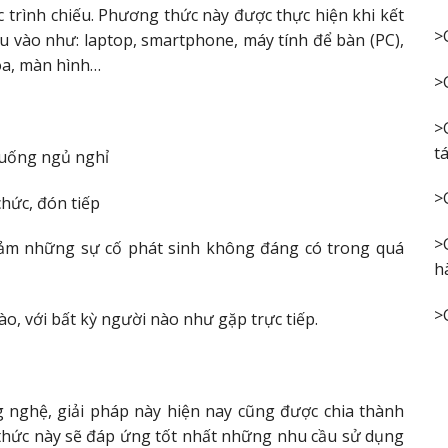
c trình chiếu. Phương thức này được thực hiện khi kết
>
đầu vào như: laptop, smartphone, máy tính để bàn (PC),
oa, màn hình…
>
>
t
ăn uống ngủ nghỉ
>
chức, đón tiếp
>
iảm những sự cố phát sinh không đáng có trong quá
h
>
nào, với bất kỳ người nào như gặp trực tiếp.
 nghệ, giải pháp này hiện nay cũng được chia thành
 thức này sẽ đáp ứng tốt nhất những nhu cầu sử dụng