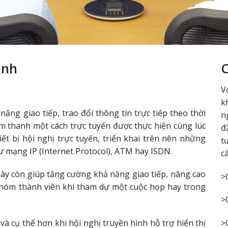
ình
C
V
k
ăng giao tiếp, trao đổi thông tin trực tiếp theo thời
n
 âm thanh một cách trực tuyến được thực hiện cùng lúc
đ
ết bị hội nghị trực tuyến, triển khai trên nên những
t
 mạng IP (Internet Protocol), ATM hay ISDN.
c
 này còn giúp tăng cường khả năng giao tiếp, nâng cao
>
nhóm thành viên khi tham dự một cuộc họp hay trong
>
và cụ thể hơn khi hội nghị truyền hình hỗ trợ hiển thị
>